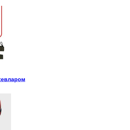
 кевларом