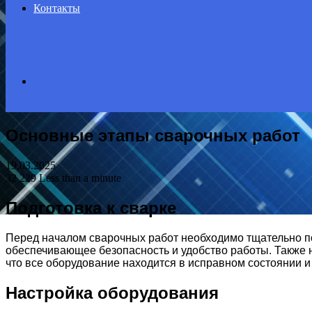
Контакты
Search
Основные этапы сварочных работ
for
19.03.2025
32 229
Less than a minute
Подготовка к сварке
Перед началом сварочных работ необходимо тщательно по
обеспечивающее безопасность и удобство работы. Также 
что все оборудование находится в исправном состоянии и
Настройка оборудования