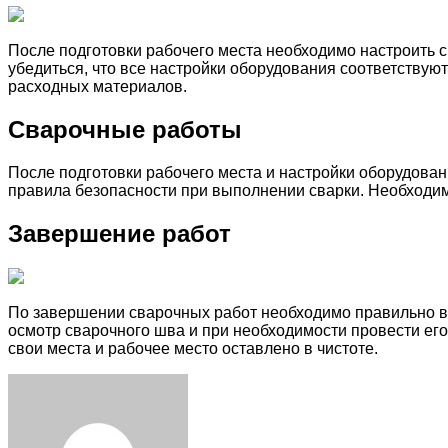
После подготовки рабочего места необходимо настроить 
убедиться, что все настройки оборудования соответствую
расходных материалов.
Сварочные работы
После подготовки рабочего места и настройки оборудова
правила безопасности при выполнении сварки. Необходим
Завершение работ
По завершении сварочных работ необходимо правильно вы
осмотр сварочного шва и при необходимости провести его
свои места и рабочее место оставлено в чистоте.
Facebook
Twitter
LinkedIn
Tumblr
Pinterest
Reddit
VKontakte
Odnoklassniki
Skype
WhatsApp
Telegram
Viber
Share
Print
via
Email