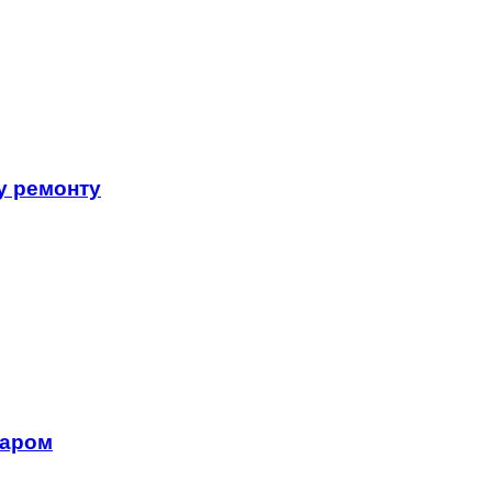
у ремонту
ларом