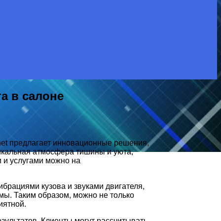
а в салоне
.net предлагает инновационные решения,
икальная атмосфера тишины и уюта,
 и услугами можно на
брациями кузова и звуками двигателя,
мы. Таким образом, можно не только
иятной.
зультатов. Клиенты могут рассчитывать