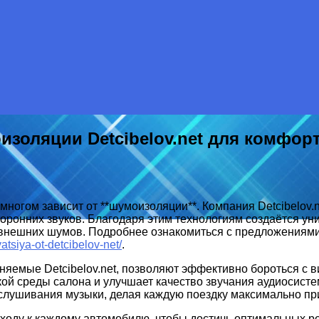
золяции Detcibelov.net для комфорт
многом зависит от **шумоизоляции**. Компания Detcibelov
оронних звуков. Благодаря этим технологиям создаётся ун
внешних шумов. Подробнее ознакомиться с предложениями
atsiya-ot-detcibelov-net/
.
емые Detcibelov.net, позволяют эффективно бороться с ви
кой среды салона и улучшает качество звучания аудиосисте
ослушивания музыки, делая каждую поездку максимально пр
оду к каждому автомобилю, чтобы достичь оптимальных ре