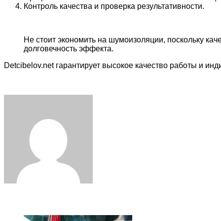
Контроль качества и проверка результативности.
Не стоит экономить на шумоизоляции, поскольку ка
долговечность эффекта.
Detcibelov.net гарантирует высокое качество работы и и
Facebook
Twitter
LinkedIn
Tumblr
Pinterest
Reddit
VKontakte
Odnoklassniki
Skype
WhatsApp
Telegram
Viber
Share
Print
via
Email
ЧИТАЕМОЕ