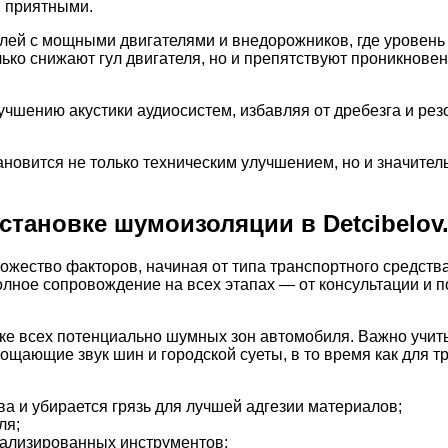
и приятными.
й с мощными двигателями и внедорожников, где уровень шу
ко снижают гул двигателя, но и препятствуют проникновен
чшению акустики аудиосистем, избавляя от дребезга и рез
новится не только техническим улучшением, но и значител
становке шумоизоляции в Detcibelov.
жество факторов, начиная от типа транспортного средств
полное сопровождение на всех этапах — от консультации и 
ке всех потенциально шумных зон автомобиля. Важно учит
ощающие звук шин и городской суеты, в то время как для т
ва и убирается грязь для лучшей адгезии материалов;
ля;
ализированных инструментов;