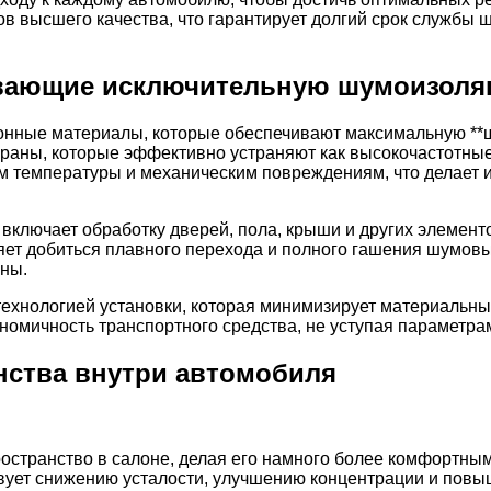
 высшего качества, что гарантирует долгий срок службы 
ивающие исключительную шумоизол
ционные материалы, которые обеспечивают максимальную *
ны, которые эффективно устраняют как высокочастотные 
ам температуры и механическим повреждениям, что делает
включает обработку дверей, пола, крыши и других элемен
ет добиться плавного перехода и полного гашения шумовых
ны.
с технологией установки, которая минимизирует материальн
номичность транспортного средства, не уступая параметра
нства внутри автомобиля
 пространство в салоне, делая его намного более комфортны
ует снижению усталости, улучшению концентрации и повы