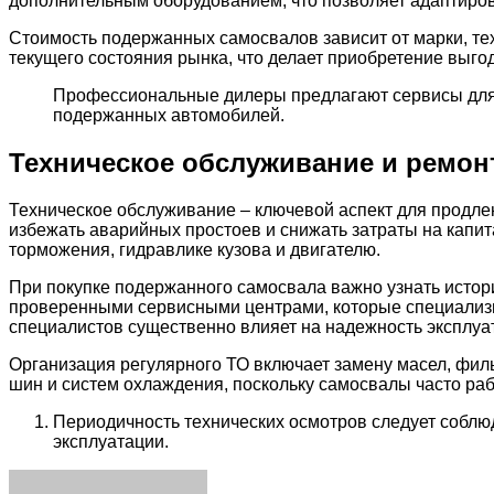
дополнительным оборудованием, что позволяет адаптиров
Стоимость подержанных самосвалов зависит от марки, тех
текущего состояния рынка, что делает приобретение выг
Профессиональные дилеры предлагают сервисы для о
подержанных автомобилей.
Техническое обслуживание и ремо
Техническое обслуживание – ключевой аспект для продле
избежать аварийных простоев и снижать затраты на капит
торможения, гидравлике кузова и двигателю.
При покупке подержанного самосвала важно узнать истор
проверенными сервисными центрами, которые специализи
специалистов существенно влияет на надежность эксплуа
Организация регулярного ТО включает замену масел, филь
шин и систем охлаждения, поскольку самосвалы часто раб
Периодичность технических осмотров следует соблю
эксплуатации.
Facebook
Twitter
LinkedIn
Tumblr
Pinterest
Reddit
VKontakte
Odnoklassniki
Skype
WhatsApp
Telegram
Viber
Share
Print