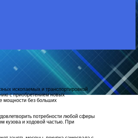
зных ископаемых и транспортировкой
ению с приобретением новых
ые мощности без больших
удовлетворить потребности любой сферы
м кузова и ходовой частью. При
жет занять месяцы, покупка самосвала с