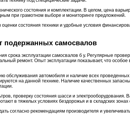
ать технику под специфические задачи.
нического состояния и комплектации. В целом, цена варьир
одным при грамотном выборе и мониторинге предложений.
ценки состояния техники и удобные условия финансирован
нт подержанных самосвалов
ния срока эксплуатации самосвалов б у. Регулярные прове
альный ремонт. Опыт эксплуатации показывает, что особое
ию обслуживания автомобиля и наличие всех проведенных 
руются на данной технике. Наличие качественных запасн
тации.
тров, проверку состояния шасси и электрооборудования. В
отают в тяжелых условиях бездорожья и в складских зонах 
дать согласно рекомендациям производителя и увеличиват