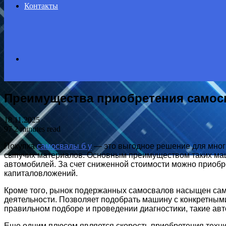
Контакты
Search
Преимущества приобретения самосв
for
18.11.2025
97
2 minutes read
Покупка
самосвалы б у
— это выгодное решение для мног
сыпучих материалов. Основным преимуществом таких маш
автомобилей. За счет сниженной стоимости можно приобр
капиталовложений.
Кроме того, рынок подержанных самосвалов насыщен са
деятельности. Позволяет подобрать машину с конкретными
правильном подборе и проведении диагностики, такие ав
Еще одним плюсом является скорость приобретения техник