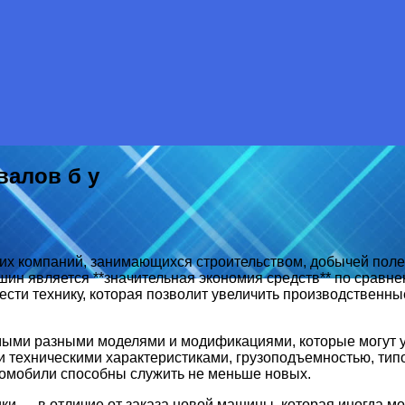
алов б у
их компаний, занимающихся строительством, добычей поле
ин является **значительная экономия средств** по сравн
ести технику, которая позволит увеличить производственн
мыми разными моделями и модификациями, которые могут 
 техническими характеристиками, грузоподъемностью, типо
томобили способны служить не меньше новых.
и — в отличие от заказа новой машины, которая иногда мо