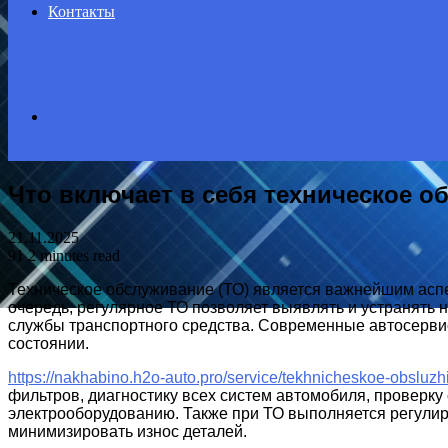
Контакты
Search
Что включает в себя техническое 
for
21.11.2025
91
2 minutes read
Техническое обслуживание (ТО) является важнейшим аспе
очередь, регулярное ТО позволяет выявлять и устранять 
службы транспортного средства. Современные автосерви
состоянии.
https://nakhabino.h2o-auto.pro/service/tekhnicheskoe-obsluzh
фильтров, диагностику всех систем автомобиля, проверку
электрооборудованию. Также при ТО выполняется регулир
минимизировать износ деталей.