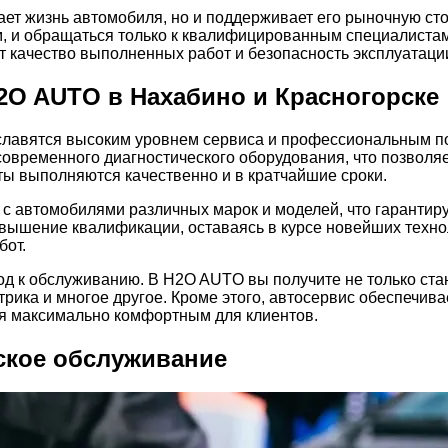
ает жизнь автомобиля, но и поддерживает его рыночную ст
м, и обращаться только к квалифицированным специалиста
т качество выполненных работ и безопасность эксплуатаци
2O AUTO в Нахабино и Красногорске
славятся высоким уровнем сервиса и профессиональным п
овременного диагностического оборудования, что позволяе
ты выполняются качественно и в кратчайшие сроки.
с автомобилями различных марок и моделей, что гарантир
овышение квалификации, оставаясь в курсе новейших техно
бот.
д к обслуживанию. В H2O AUTO вы получите не только ста
ктрика и многое другое. Кроме этого, автосервис обеспечи
ия максимально комфортным для клиентов.
еское обслуживание