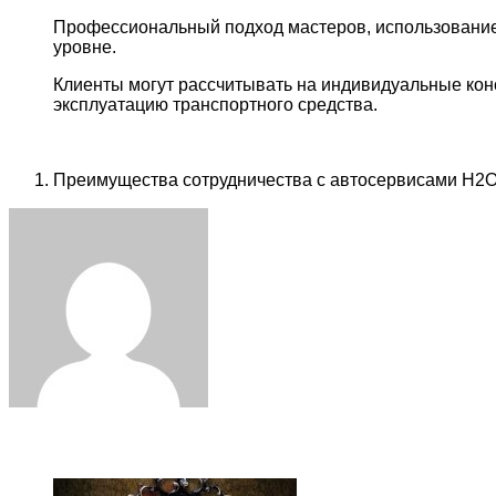
Профессиональный подход мастеров, использование
уровне.
Клиенты могут рассчитывать на индивидуальные кон
эксплуатацию транспортного средства.
Преимущества сотрудничества с автосервисами H2O 
Facebook
Twitter
LinkedIn
Tumblr
Pinterest
Reddit
VKontakte
Odnoklassniki
Skype
WhatsApp
Telegram
Viber
Share
Print
via
Email
ЧИТАЕМОЕ